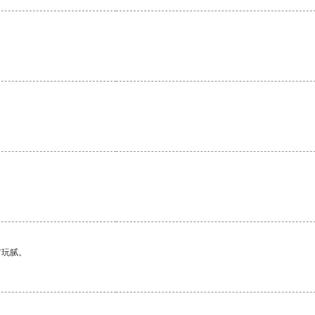
。
有玩腻。