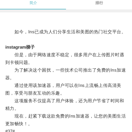
简介
排行
如今，Ins已成为人们分享生活和美图的热门社交平台。
instagram梯子
但是，由于网络速度不稳定，很多用户在上传图片时遇
到卡顿问题。
为了解决这个困扰，一些技术公司推出了免费的Ins加速
器。
通过使用该加速器，用户可以在Ins上流畅上传高清美
图，享受与朋友互动的乐趣。
这项服务不仅提高了用户体验，还为用户节省了时间和
精力。
现在，赶紧下载这款免费的Ins加速器，让您的美图生活
更加畅快！。
#37#