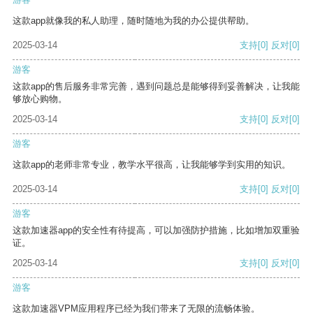
这款app就像我的私人助理，随时随地为我的办公提供帮助。
2025-03-14
支持
[0]
反对
[0]
游客
这款app的售后服务非常完善，遇到问题总是能够得到妥善解决，让我能
够放心购物。
2025-03-14
支持
[0]
反对
[0]
游客
这款app的老师非常专业，教学水平很高，让我能够学到实用的知识。
2025-03-14
支持
[0]
反对
[0]
游客
这款加速器app的安全性有待提高，可以加强防护措施，比如增加双重验
证。
2025-03-14
支持
[0]
反对
[0]
游客
这款加速器VPM应用程序已经为我们带来了无限的流畅体验。