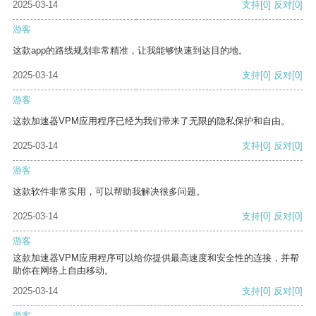
2025-03-14
支持
[0]
反对
[0]
游客
这款app的路线规划非常精准，让我能够快速到达目的地。
2025-03-14
支持
[0]
反对
[0]
游客
这款加速器VPM应用程序已经为我们带来了无限的隐私保护和自由。
2025-03-14
支持
[0]
反对
[0]
游客
这款软件非常实用，可以帮助我解决很多问题。
2025-03-14
支持
[0]
反对
[0]
游客
这款加速器VPM应用程序可以给你提供最高速度和安全性的连接，并帮
助你在网络上自由移动。
2025-03-14
支持
[0]
反对
[0]
游客