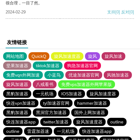
很合理，一目了然。
2024-02-29
支持
[0]
反对
[0]
友情链接
网站地图
QuickQ
旋风加速度器
旋风
旋风加速
坚果加速器
tiktok加速器
狗急加速器官网
免费vqn外网加速
小蓝鸟
优途加速器官网
风驰加速器
旋风加速器
八戒看书
免费vps加速器外网苹果版
黑豹加速器
一元机场
IOS加速器
旋风加速度器
快连vρn加速器
tyl加速器官网
hammer加速器
黑豹加速器
黑洞官方加速器
国外上网加速器
快连加速器app
twitter加速器
旋风加速度器
outline
outline
雷霆加器速
一元机场
快连加速器app