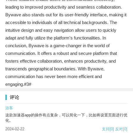
leading to improved productivity and seamless collaboration.
Bywave also stands out for its user-friendly interface, making it
accessible to individuals of all technical backgrounds. The
intuitive design and easy navigation allow users to quickly
adapt and fully utilize the platform's functionalities. In
conclusion, Bywave is a game-changer in the world of
communication. It offers a robust and secure platform that
fosters effective collaboration, enhances productivity, and
transcends geographical boundaries. With Bywave,
communication has never been more efficient and
engaging.#3#
评论
游客
这款加速器app的操作有点复杂，可以简化一下，比如将设置页面进行优
化。
2024-02-22
支持
[0]
反对
[0]