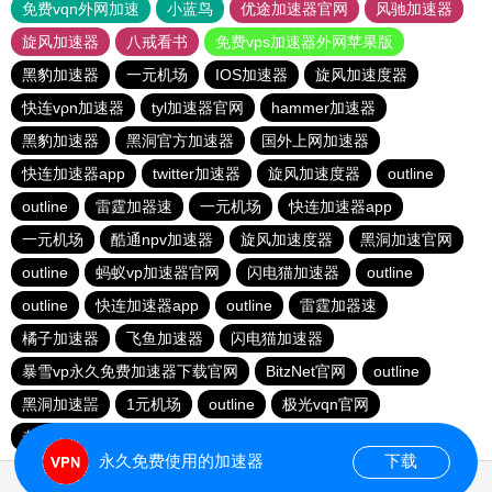
免费vqn外网加速
小蓝鸟
优途加速器官网
风驰加速器
旋风加速器
八戒看书
免费vps加速器外网苹果版
黑豹加速器
一元机场
IOS加速器
旋风加速度器
快连vρn加速器
tyl加速器官网
hammer加速器
黑豹加速器
黑洞官方加速器
国外上网加速器
快连加速器app
twitter加速器
旋风加速度器
outline
outline
雷霆加器速
一元机场
快连加速器app
一元机场
酷通npv加速器
旋风加速度器
黑洞加速官网
outline
蚂蚁vp加速器官网
闪电猫加速器
outline
outline
快连加速器app
outline
雷霆加器速
橘子加速器
飞鱼加速器
闪电猫加速器
暴雪vp永久免费加速器下载官网
BitzNet官网
outline
黑洞加速噐
1元机场
outline
极光vqn官网
老佛爷加速器
一元机场
永久免费使用的加速器
下载