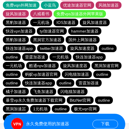
免费vqn外网加速
小蓝鸟
优途加速器官网
风驰加速器
旋风加速器
八戒看书
免费vps加速器外网苹果版
黑豹加速器
一元机场
IOS加速器
旋风加速度器
快连vρn加速器
tyl加速器官网
hammer加速器
黑豹加速器
黑洞官方加速器
国外上网加速器
快连加速器app
twitter加速器
旋风加速度器
outline
outline
雷霆加器速
一元机场
快连加速器app
一元机场
酷通npv加速器
旋风加速度器
黑洞加速官网
outline
蚂蚁vp加速器官网
闪电猫加速器
outline
outline
快连加速器app
outline
雷霆加器速
橘子加速器
飞鱼加速器
闪电猫加速器
暴雪vp永久免费加速器下载官网
BitzNet官网
outline
黑洞加速噐
1元机场
outline
极光vqn官网
老佛爷加速器
一元机场
永久免费使用的加速器
下载