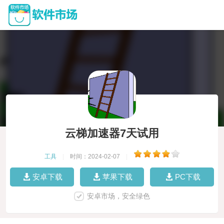
云梯加速器7天试用
工具
|
时间：2024-02-07
|
安卓下载
苹果下载
PC下载
安卓市场，安全绿色