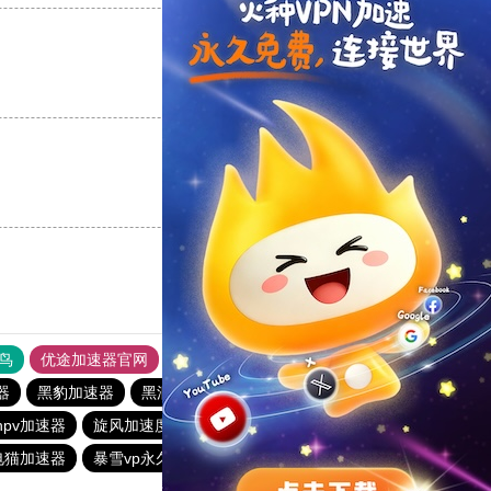
支持
[0]
反对
[0]
支持
[0]
反对
[0]
鸟
优途加速器官网
风驰加速器
旋风加速器
八戒看书
器
黑豹加速器
黑洞官方加速器
国外上网加速器
npv加速器
旋风加速度器
黑洞加速官网
outline
电猫加速器
暴雪vp永久免费加速器下载官网
BitzNet官网