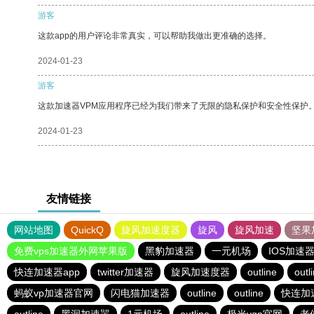
游客
这款app的用户评论非常真实，可以帮助我做出更准确的选择。
2024-01-23
游客
这款加速器VPM应用程序已经为我们带来了无限的隐私保护和安全性保护
2024-01-23
友情链接
网站地图
QuickQ
旋风加速度器
旋风
旋风加速
坚果
免费vps加速器外网苹果版
黑豹加速器
一元机场
IOS加速
快连加速器app
twitter加速器
旋风加速度器
outline
outl
蚂蚁vp加速器官网
闪电猫加速器
outline
outline
快连加速
outline
黑洞加速噐
1元机场
outline
极光vqn官网
老