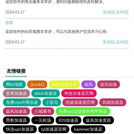
这款软件的售后服务非常好，遇到问题都能得到及时解决。
2024-01-17
支持
[0]
反对
[0]
游客
这款软件的社区氛围非常好，可以与其他用户交流学习心得。
2024-01-17
支持
[0]
反对
[0]
友情链接
网站地图
QuickQ
旋风加速度器
旋风
旋风加速
坚果加速器
tiktok加速器
狗急加速器官网
免费vqn外网加速
小蓝鸟
优途加速器官网
风驰加速器
旋风加速器
八戒看书
免费vps加速器外网苹果版
黑豹加速器
一元机场
IOS加速器
旋风加速度器
快连vρn加速器
tyl加速器官网
hammer加速器