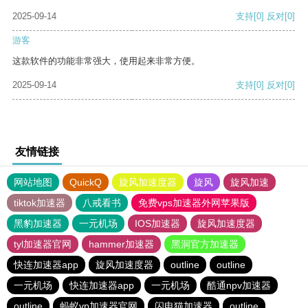
2025-09-14
支持
[0]
反对
[0]
游客
这款软件的功能非常强大，使用起来非常方便。
2025-09-14
支持
[0]
反对
[0]
友情链接
网站地图
QuickQ
旋风加速度器
旋风
旋风加速
tiktok加速器
八戒看书
免费vps加速器外网苹果版
黑豹加速器
一元机场
IOS加速器
旋风加速度器
tyl加速器官网
hammer加速器
黑洞官方加速器
快连加速器app
旋风加速度器
outline
outline
一元机场
快连加速器app
一元机场
酷通npv加速器
outline
蚂蚁vp加速器官网
闪电猫加速器
outline