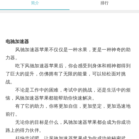
简介
排行
电驰加速器
风驰加速器苹果不仅仅是一种水果，更是一种神奇的助
力器。
吃下风驰加速器苹果后，你会感受到身体和精神都得到
了巨大的提升，仿佛拥有了无限的能量，可以轻松面对挑
战。
不论是工作中的困难，考试中的挑战，还是生活中的烦
恼，风驰加速器苹果都能帮助你快速解决。
有了它的助力，你将更加自信，更加坚定，更加迅速地
前行。
无论你的目标是什么，风驰加速器苹果都会成为你成功
路上的得力伙伴。
赶快尝试吧，让风驰加速器苹果成为你成功的秘密武