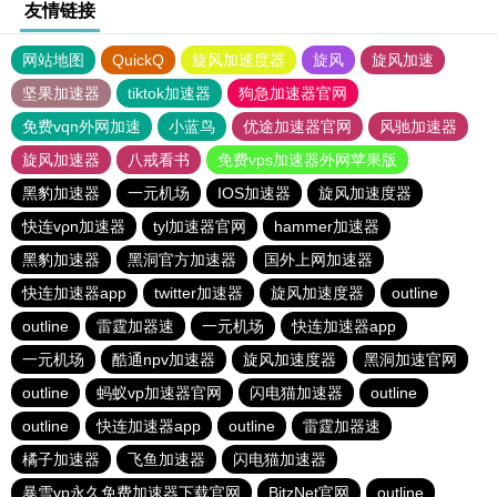
友情链接
网站地图
QuickQ
旋风加速度器
旋风
旋风加速
坚果加速器
tiktok加速器
狗急加速器官网
免费vqn外网加速
小蓝鸟
优途加速器官网
风驰加速器
旋风加速器
八戒看书
免费vps加速器外网苹果版
黑豹加速器
一元机场
IOS加速器
旋风加速度器
快连vρn加速器
tyl加速器官网
hammer加速器
黑豹加速器
黑洞官方加速器
国外上网加速器
快连加速器app
twitter加速器
旋风加速度器
outline
outline
雷霆加器速
一元机场
快连加速器app
一元机场
酷通npv加速器
旋风加速度器
黑洞加速官网
outline
蚂蚁vp加速器官网
闪电猫加速器
outline
outline
快连加速器app
outline
雷霆加器速
橘子加速器
飞鱼加速器
闪电猫加速器
暴雪vp永久免费加速器下载官网
BitzNet官网
outline