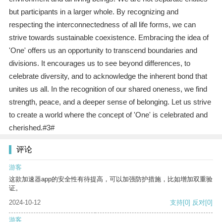
but participants in a larger whole. By recognizing and
respecting the interconnectedness of all life forms, we can
strive towards sustainable coexistence. Embracing the idea of
'One' offers us an opportunity to transcend boundaries and
divisions. It encourages us to see beyond differences, to
celebrate diversity, and to acknowledge the inherent bond that
unites us all. In the recognition of our shared oneness, we find
strength, peace, and a deeper sense of belonging. Let us strive
to create a world where the concept of 'One' is celebrated and
cherished.#3#
评论
游客
这款加速器app的安全性有待提高，可以加强防护措施，比如增加双重验
证。
2024-10-12
支持
[0]
反对
[0]
游客