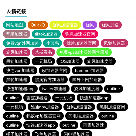
友情链接
网站地图
QuickQ
旋风加速度器
旋风
旋风加速
坚果加速器
tiktok加速器
狗急加速器官网
免费vqn外网加速
小蓝鸟
优途加速器官网
风驰加速器
旋风加速器
八戒看书
免费vps加速器外网苹果版
黑豹加速器
一元机场
IOS加速器
旋风加速度器
快连vρn加速器
tyl加速器官网
hammer加速器
黑豹加速器
黑洞官方加速器
国外上网加速器
快连加速器app
twitter加速器
旋风加速度器
outline
outline
雷霆加器速
一元机场
快连加速器app
一元机场
酷通npv加速器
旋风加速度器
黑洞加速官网
outline
蚂蚁vp加速器官网
闪电猫加速器
outline
outline
快连加速器app
outline
雷霆加器速
橘子加速器
飞鱼加速器
闪电猫加速器