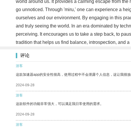
world around us. It provides a calming escape from the n
go unnoticed. Through 'miru,' one can experience a he
ourselves and our environment. By engaging in this pract
and truly seeing the world. In an era dominated by techno
perceiving. It encourages us to take a step back, to pau
tradition that helps us find balance, introspection, and
评论
游客
这款加速器app的安全性很高，使用过程中不会泄露个人信息，这让我很
2024-09-28
游客
这款软件的功能非常强大，可以满足我日常使用的需求。
2024-09-28
游客