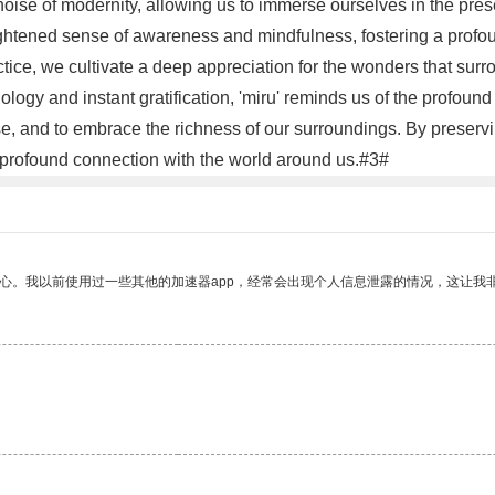
oise of modernity, allowing us to immerse ourselves in the presen
ightened sense of awareness and mindfulness, fostering a prof
ice, we cultivate a deep appreciation for the wonders that surr
logy and instant gratification, 'miru' reminds us of the profound 
se, and to embrace the richness of our surroundings. By preserv
 a profound connection with the world around us.#3#
放心。我以前使用过一些其他的加速器app，经常会出现个人信息泄露的情况，这让我