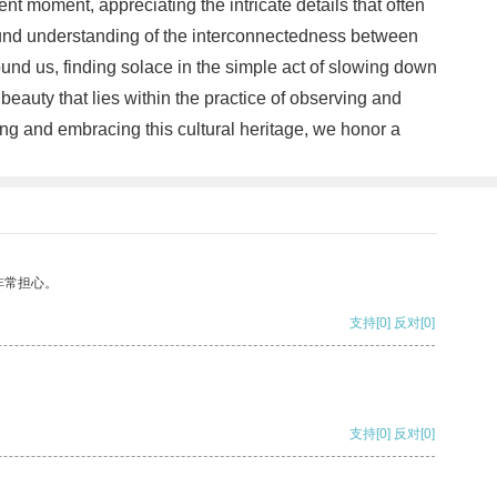
t moment, appreciating the intricate details that often
ound understanding of the interconnectedness between
ound us, finding solace in the simple act of slowing down
beauty that lies within the practice of observing and
ing and embracing this cultural heritage, we honor a
非常担心。
支持
[0]
反对
[0]
支持
[0]
反对
[0]