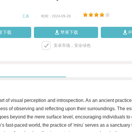
工具
|
时间：2024-09-28
|
卓下载
苹果下载
安卓市场，安全绿色
 art of visual perception and introspection. As an ancient practi
cess of observing and reflecting upon their surroundings. The esse
 It goes beyond the mere surface level, encouraging individuals 
's fast-paced world, the practice of 'miru' serves as a sanctuary