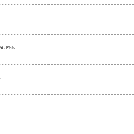
中游刃有余。
。