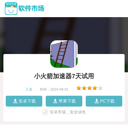
小火箭加速器7天试用
工具
|
时间：2024-09-01
|
安卓下载
苹果下载
PC下载
安卓市场，安全绿色