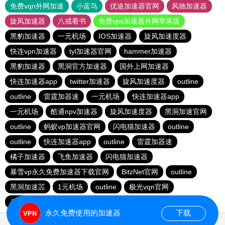
免费vqn外网加速
小蓝鸟
优途加速器官网
风驰加速器
旋风加速器
八戒看书
免费vps加速器外网苹果版
黑豹加速器
一元机场
IOS加速器
旋风加速度器
快连vρn加速器
tyl加速器官网
hammer加速器
黑豹加速器
黑洞官方加速器
国外上网加速器
快连加速器app
twitter加速器
旋风加速度器
outline
outline
雷霆加器速
一元机场
快连加速器app
一元机场
酷通npv加速器
旋风加速度器
黑洞加速官网
outline
蚂蚁vp加速器官网
闪电猫加速器
outline
outline
快连加速器app
outline
雷霆加器速
橘子加速器
飞鱼加速器
闪电猫加速器
暴雪vp永久免费加速器下载官网
BitzNet官网
outline
黑洞加速噐
1元机场
outline
极光vqn官网
老佛爷加速器
一元机场
永久免费使用的加速器
下载