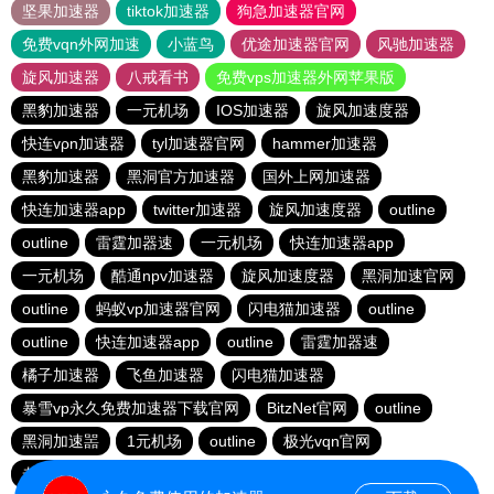
坚果加速器
tiktok加速器
狗急加速器官网
免费vqn外网加速
小蓝鸟
优途加速器官网
风驰加速器
旋风加速器
八戒看书
免费vps加速器外网苹果版
黑豹加速器
一元机场
IOS加速器
旋风加速度器
快连vρn加速器
tyl加速器官网
hammer加速器
黑豹加速器
黑洞官方加速器
国外上网加速器
快连加速器app
twitter加速器
旋风加速度器
outline
outline
雷霆加器速
一元机场
快连加速器app
一元机场
酷通npv加速器
旋风加速度器
黑洞加速官网
outline
蚂蚁vp加速器官网
闪电猫加速器
outline
outline
快连加速器app
outline
雷霆加器速
橘子加速器
飞鱼加速器
闪电猫加速器
暴雪vp永久免费加速器下载官网
BitzNet官网
outline
黑洞加速噐
1元机场
outline
极光vqn官网
老佛爷加速器
一元机场