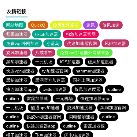
友情链接
网站地图
QuickQ
旋风加速度器
旋风
旋风加速
坚果加速器
tiktok加速器
狗急加速器官网
免费vqn外网加速
小蓝鸟
优途加速器官网
风驰加速器
旋风加速器
八戒看书
免费vps加速器外网苹果版
黑豹加速器
一元机场
IOS加速器
旋风加速度器
快连vρn加速器
tyl加速器官网
hammer加速器
黑豹加速器
黑洞官方加速器
国外上网加速器
快连加速器app
twitter加速器
旋风加速度器
outline
outline
雷霆加器速
一元机场
快连加速器app
一元机场
酷通npv加速器
旋风加速度器
黑洞加速官网
outline
蚂蚁vp加速器官网
闪电猫加速器
outline
outline
快连加速器app
outline
雷霆加器速
橘子加速器
飞鱼加速器
闪电猫加速器