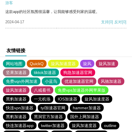
游客
这款app的社区氛围很温馨，让我能够感受到家的温暖。
2024-04-17
支持
[0]
反对
[0]
友情链接
网站地图
QuickQ
旋风加速度器
旋风
旋风加速
坚果加速器
tiktok加速器
狗急加速器官网
免费vqn外网加速
小蓝鸟
优途加速器官网
风驰加速器
旋风加速器
八戒看书
免费vps加速器外网苹果版
黑豹加速器
一元机场
IOS加速器
旋风加速度器
快连vρn加速器
tyl加速器官网
hammer加速器
黑豹加速器
黑洞官方加速器
国外上网加速器
快连加速器app
twitter加速器
旋风加速度器
outline