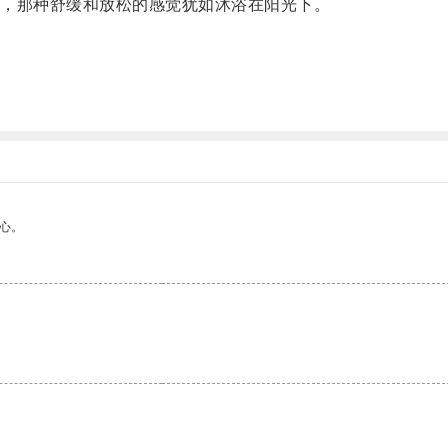
，那种舒缓和放松的感觉犹如沐浴在阳光下。
心。