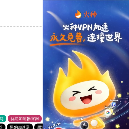
支持
[0]
反对
[0]
支持
[0]
反对
[0]
支持
[0]
反对
[0]
鸟
优途加速器官网
风驰加速器
旋风加速器
八戒看书
器
黑豹加速器
黑洞官方加速器
国外上网加速器